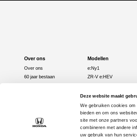
Over ons
Modellen
Over ons
e:Ny1
60 jaar bestaan
ZR-V e:HEV
CR-V e:HEV &
e:PHEV
Deze website maakt gebru
HR-V e:HEV
We gebruiken cookies om c
Civic e:HEV
bieden en om ons websitev
Jazz e:HEV
site met onze partners vo
combineren met andere inf
Civic Type R
uw gebruik van hun servic
Prelude e:HEV