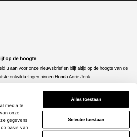
lijf op de hoogte
ld u aan voor onze nieuwsbrief en blijf altijd op de hoogte van de
atste ontwikkelingen binnen Honda Adrie Jonk.
een
E-
el
mailadres
Alles toestaan
al media te
APTCHA
 van onze
Selectie toestaan
deze gegevens
 op basis van