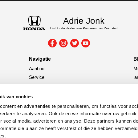
Adrie Jonk
Uw Honda dealer voor Purmerend en Zaanstad
Navigatie
B
Aanbod
Me
Service
la
Nieuws
G
ik van cookies
tit
ontent en advertenties te personaliseren, om functies voor soci
C
erkeer te analyseren. Ook delen we informatie over uw gebruik
or social media, adverteren en analyse. Deze partners kunnen 
ormatie die u aan ze heeft verstrekt of die ze hebben verzameld
es.