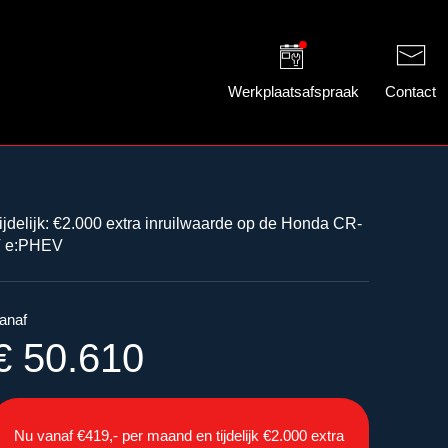
Werkplaatsafspraak
Contact
ijdelijk: €2.000 extra inruilwaarde op de Honda CR-
 e:PHEV
anaf
€ 50.610
Nu vanaf €419,- per maand en tijdelijk €2.000 extra