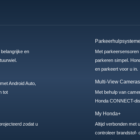
Parkeerhulpsystem
 belangrijke en
Met parkeersensoren v
tuurwiel.
parkeren simpel. Honda
en parkeert voor u in.
Multi-View Camera
et Android Auto,
 tot
Met behulp van camer
Honda CONNECT-displa
My Honda+
eprojecteerd zodat u
Altijd verbonden met 
controleer brandstof- 