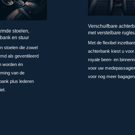
Verschuifbare achter
rmde stoelen,
met verstelbare rugle
bank en stuur
Met de flexibel inzetbar
n stoelen die zowel
achterbank kiest u voor
md als geventileerd
royale been- en binnenr
n worden én
voor uw medepassagier
ming van de
voor nog meer bagager
bank plus lederen
el.