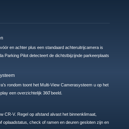
en
óór en achter plus een standaard achteruitrijcamera is
 Parking Pilot detecteert de dichtstbijzijnde parkeerplaats
systeem
a’s rondom toont het Multi-View Camerasysteem u op het
y een overzichtelijk 360̊ beeld.
uw CR-V. Regel op afstand alvast het binnenklimaat,
of oplaadstatus, check of ramen en deuren gesloten zijn en