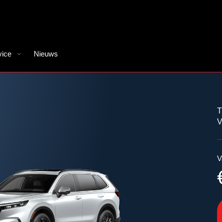
vice
Nieuws
T
V
V