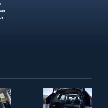
n
pen
del