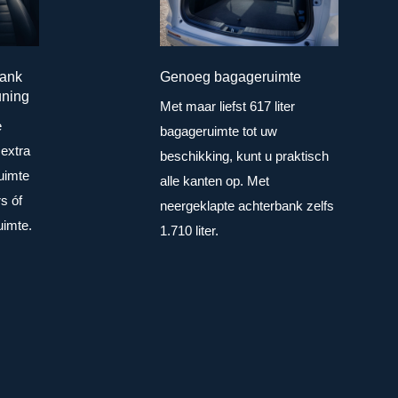
bank
Genoeg bagageruimte
uning
Met maar liefst 617 liter
e
bagageruimte tot uw
 extra
beschikking, kunt u praktisch
uimte
alle kanten op. Met
s óf
neergeklapte achterbank zelfs
uimte.
1.710 liter.