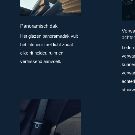
Panoramisch dak
Verwa
Het glazen panoramadak vult
achter
het interieur met licht zodat
Ledere
elke rit helder, ruim en
verwar
verfrissend aanvoelt.
kunne
verwar
achter
stuurwi