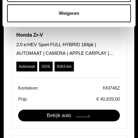
Weigeren
Honda Zr-V
2.0 e:HEV Sport FULL HYBRID 184pk |
AUTOMAAT | CAMERA | APPLE CARPLAY |
ANDROID AUTO | 18"LM VELGEN |
Automaat
2026
8363 km
Kenteken:
KKP46Z
Prijs
€ 40.839,00
Bekijk auto