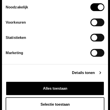
TREKHAAK | A.CAMERA | EL. A.KLEP | APPLE
Toestemmingsselectie
Noodzakelijk
CARPLAY/ANDROID AUTO | LEDER | NED.
Automaat
2024
12727 km
AUTO | LAGE KM STAND |
Voorkeuren
Kenteken:
Z620HJ
Prijs
€ 44.839,00
Statistieken
Bekijk auto
Marketing
Details tonen
Alles toestaan
Selectie toestaan