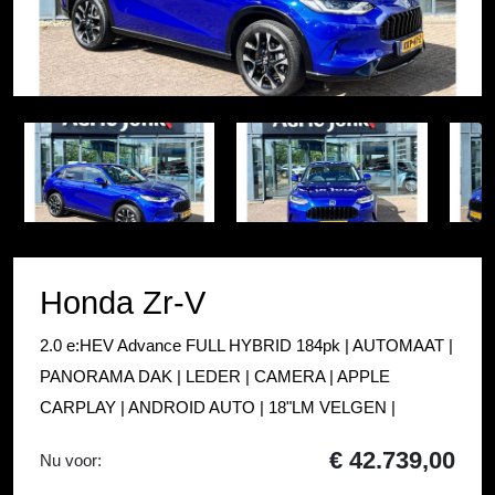
Item
1
Item
of
1
44
of
44
Honda Zr-V
2.0 e:HEV Advance FULL HYBRID 184pk | AUTOMAAT |
PANORAMA DAK | LEDER | CAMERA | APPLE
CARPLAY | ANDROID AUTO | 18"LM VELGEN |
€ 42.739,00
Nu voor: