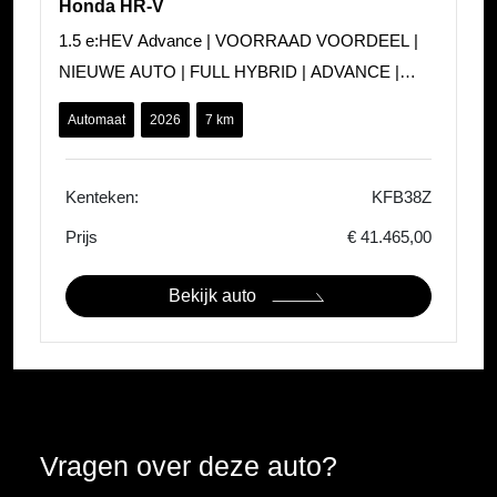
Honda HR-V
1.5 e:HEV Advance | VOORRAAD VOORDEEL |
NIEUWE AUTO | FULL HYBRID | ADVANCE |
STOEL + STUUR VERWARMING | ELEKTR
Automaat
2026
7 km
A.KLEP | DIRECT LEVERBAAR |
Kenteken:
KFB38Z
Prijs
€ 41.465,00
Bekijk auto
Vragen over deze auto?