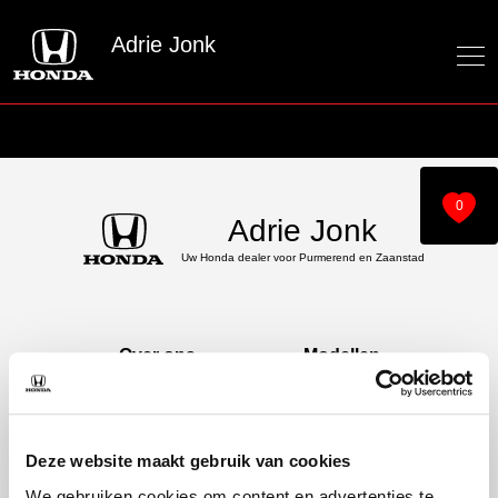
Adrie Jonk
0
Adrie Jonk
Uw Honda dealer voor Purmerend en Zaanstad
Over ons
Modellen
Over ons
e:Ny1
60 jaar bestaan
ZR-V e:HEV
CR-V e:HEV &
Deze website maakt gebruik van cookies
e:PHEV
We gebruiken cookies om content en advertenties te