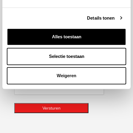
hoogte van de laatste ontwikkelingen binnen Honda
Adrie Jonk.
Details tonen
Geen
titel
Alles toestaan
E-
mailadres
Selectie toestaan
CAPTCHA
Weigeren
Versturen