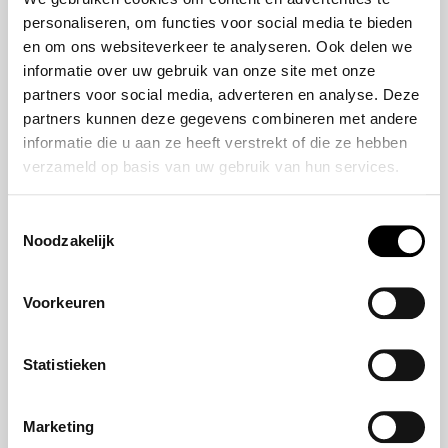
HR-V e:HEV
personaliseren, om functies voor social media te bieden
Civic e:HEV
en om ons websiteverkeer te analyseren. Ook delen we
informatie over uw gebruik van onze site met onze
Jazz e:HEV
partners voor social media, adverteren en analyse. Deze
Civic Type R
partners kunnen deze gegevens combineren met andere
Prelude e:HEV
informatie die u aan ze heeft verstrekt of die ze hebben
verzameld op basis van uw gebruik van hun services.
Navigatie
Toestemmingsselectie
Aanbod
Noodzakelijk
Service
Nieuws
Voorkeuren
Statistieken
Blijf op de hoogte
Marketing
Meld u aan voor onze nieuwsbrief en blijf altijd op de