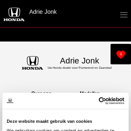
Adrie Jonk
0
Adrie Jonk
Uw Honda dealer voor Purmerend en Zaanstad
Over ons
Modellen
Over ons
e:Ny1
60 jaar bestaan
ZR-V e:HEV
CR-V e:HEV &
Deze website maakt gebruik van cookies
e:PHEV
We gebruiken cookies om content en advertenties te