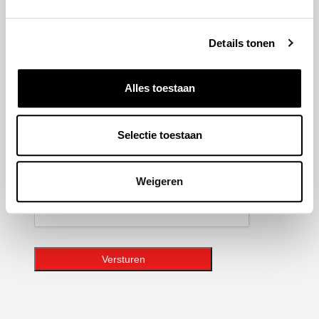
hoogte van de laatste ontwikkelingen binnen Honda
Adrie Jonk.
Details tonen
Geen
titel
Alles toestaan
E-
mailadres
Selectie toestaan
CAPTCHA
Weigeren
Versturen