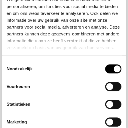
HR-V e:HEV
personaliseren, om functies voor social media te bieden
Civic e:HEV
en om ons websiteverkeer te analyseren. Ook delen we
informatie over uw gebruik van onze site met onze
Jazz e:HEV
partners voor social media, adverteren en analyse. Deze
Civic Type R
partners kunnen deze gegevens combineren met andere
Prelude e:HEV
informatie die u aan ze heeft verstrekt of die ze hebben
verzameld op basis van uw gebruik van hun services.
Navigatie
Toestemmingsselectie
Aanbod
Noodzakelijk
Service
Nieuws
Voorkeuren
Statistieken
Blijf op de hoogte
Marketing
Meld u aan voor onze nieuwsbrief en blijf altijd op de