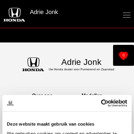
Adrie Jonk
0
Adrie Jonk
Uw Honda dealer voor Purmerend en Zaanstad
Over ons
Modellen
Over ons
e:Ny1
60 jaar bestaan
ZR-V e:HEV
CR-V e:HEV &
Deze website maakt gebruik van cookies
e:PHEV
We gebruiken cookies om content en advertenties te