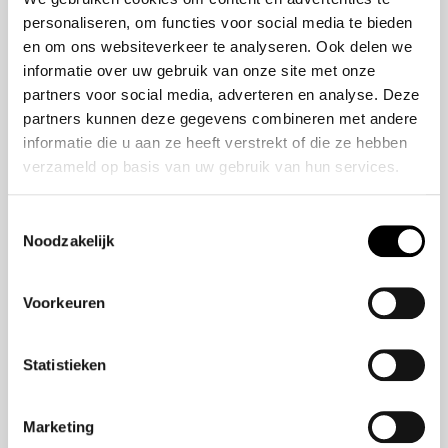
HR-V e:HEV
personaliseren, om functies voor social media te bieden
Civic e:HEV
en om ons websiteverkeer te analyseren. Ook delen we
informatie over uw gebruik van onze site met onze
Jazz e:HEV
partners voor social media, adverteren en analyse. Deze
Civic Type R
partners kunnen deze gegevens combineren met andere
Prelude e:HEV
informatie die u aan ze heeft verstrekt of die ze hebben
verzameld op basis van uw gebruik van hun services.
Navigatie
Toestemmingsselectie
Aanbod
Noodzakelijk
Service
Nieuws
Voorkeuren
Statistieken
Blijf op de hoogte
Marketing
Meld u aan voor onze nieuwsbrief en blijf altijd op de