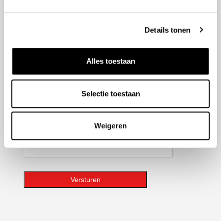
hoogte van de laatste ontwikkelingen binnen Honda
Adrie Jonk.
Details tonen
Geen
titel
Alles toestaan
E-
mailadres
Selectie toestaan
CAPTCHA
Weigeren
Versturen