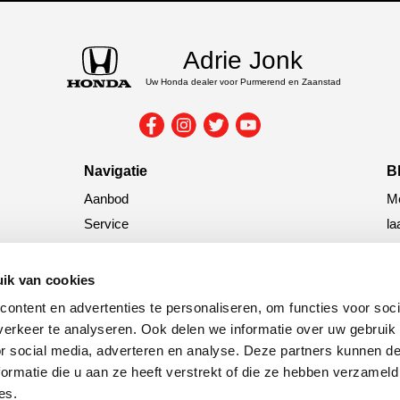
Adrie Jonk
Uw Honda dealer voor Purmerend en Zaanstad
Navigatie
B
Aanbod
Me
Service
la
Nieuws
G
ik van cookies
tit
ontent en advertenties te personaliseren, om functies voor soci
C
erkeer te analyseren. Ook delen we informatie over uw gebruik
or social media, adverteren en analyse. Deze partners kunnen 
ormatie die u aan ze heeft verstrekt of die ze hebben verzameld
es.