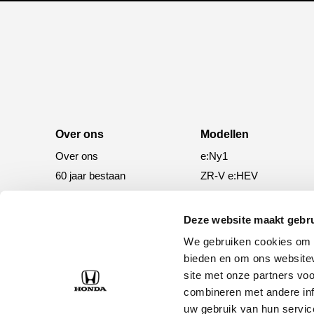
Over ons
Modellen
Over ons
e:Ny1
60 jaar bestaan
ZR-V e:HEV
CR-V e:HEV &
e:PHEV
Deze website maakt gebru
HR-V e:HEV
We gebruiken cookies om c
Civic e:HEV
bieden en om ons websitev
Jazz e:HEV
site met onze partners vo
combineren met andere inf
Civic Type R
uw gebruik van hun servic
Prelude e:HEV