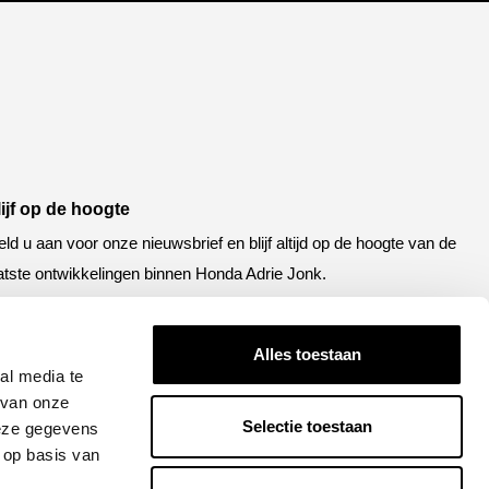
lijf op de hoogte
ld u aan voor onze nieuwsbrief en blijf altijd op de hoogte van de
atste ontwikkelingen binnen Honda Adrie Jonk.
een
E-
el
mailadres
Alles toestaan
al media te
APTCHA
 van onze
Selectie toestaan
deze gegevens
 op basis van