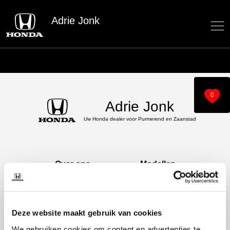
Adrie Jonk
0
Adrie Jonk
Uw Honda dealer voor Purmerend en Zaanstad
Over ons
Modellen
Over ons
e:Ny1
60 jaar bestaan
ZR-V e:HEV
CR-V e:HEV &
Deze website maakt gebruik van cookies
e:PHEV
We gebruiken cookies om content en advertenties te