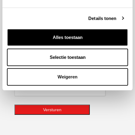
hoogte van de laatste ontwikkelingen binnen Honda
Adrie Jonk.
Details tonen
Geen
titel
Alles toestaan
E-
mailadres
Selectie toestaan
CAPTCHA
Weigeren
Versturen