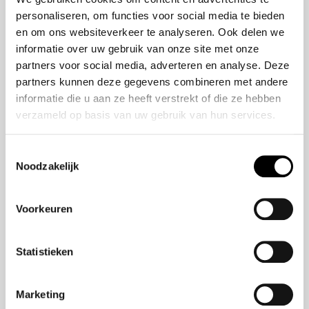
HR-V e:HEV
personaliseren, om functies voor social media te bieden
Civic e:HEV
en om ons websiteverkeer te analyseren. Ook delen we
informatie over uw gebruik van onze site met onze
Jazz e:HEV
partners voor social media, adverteren en analyse. Deze
Civic Type R
partners kunnen deze gegevens combineren met andere
Prelude e:HEV
informatie die u aan ze heeft verstrekt of die ze hebben
verzameld op basis van uw gebruik van hun services.
Navigatie
Toestemmingsselectie
Aanbod
Noodzakelijk
Service
Nieuws
Voorkeuren
Statistieken
Blijf op de hoogte
Marketing
Meld u aan voor onze nieuwsbrief en blijf altijd op de