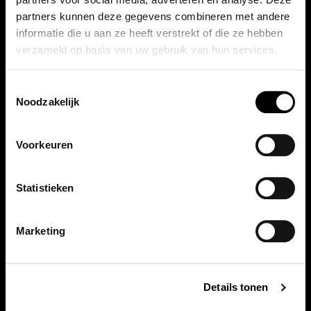
partners kunnen deze gegevens combineren met andere
informatie die u aan ze heeft verstrekt of die ze hebben
Kilometerstand
verzameld op basis van uw gebruik van hun services.
6894 km
Toestemmingsselectie
Noodzakelijk
Nieuw
Occasion
Voorkeuren
Brandstof
Statistieken
Benzine & Elektrisch
Marketing
Bouwjaar
2025
Details tonen
Vermogen