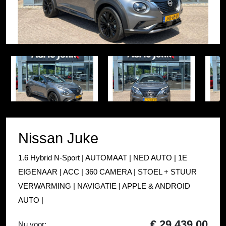
Item
1
Item
of
1
37
of
37
Nissan Juke
1.6 Hybrid N-Sport | AUTOMAAT | NED AUTO | 1E
EIGENAAR | ACC | 360 CAMERA | STOEL + STUUR
VERWARMING | NAVIGATIE | APPLE & ANDROID
AUTO |
€ 29.439,00
Nu voor: