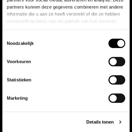
partners kunnen deze gegevens combineren met andere
informatie die u aan ze heeft verstrekt of die ze hebben
Kilometerstand
verzameld op basis van uw gebruik van hun services.
86495 km
Toestemmingsselectie
Noodzakelijk
Nieuw
Occasion
Voorkeuren
Brandstof
Statistieken
Benzine
Marketing
Bouwjaar
2012
Details tonen
Vermogen