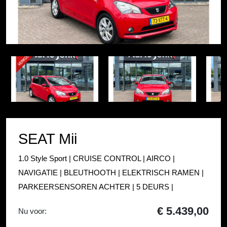
Item
1
Item
of
1
32
of
32
SEAT Mii
1.0 Style Sport | CRUISE CONTROL | AIRCO |
NAVIGATIE | BLEUTHOOTH | ELEKTRISCH RAMEN |
PARKEERSENSOREN ACHTER | 5 DEURS |
€ 5.439,00
Nu voor: