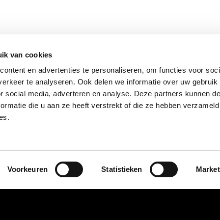
ik van cookies
ontent en advertenties te personaliseren, om functies voor soci
erkeer te analyseren. Ook delen we informatie over uw gebruik
or social media, adverteren en analyse. Deze partners kunnen 
ormatie die u aan ze heeft verstrekt of die ze hebben verzameld
es.
Adrie Jonk
Uw Honda dealer voor Purmerend en Zaanstad
Voorkeuren
Statistieken
Market
Navigatie
B
Aanbod
Me