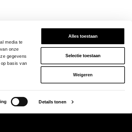
Alles toestaan
al media te
 van onze
Selectie toestaan
deze gegevens
 op basis van
Weigeren
ing
Details tonen
lijf op de hoogte
ld u aan voor onze nieuwsbrief en blijf altijd op de hoogte van de