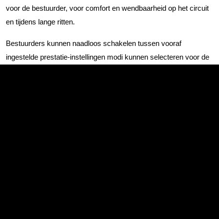
voor de bestuurder, voor comfort en wendbaarheid op het circuit
en tijdens lange ritten.
Bestuurders kunnen naadloos schakelen tussen vooraf
ingestelde prestatie-instellingen modi kunnen selecteren voor de
motor, de besturing, de ophanging en het motorgeluid. Naast de
Comfort-, Sport- en +R-modus is er een nieuwe ‘Individual’ -
modus geïntroduceerd voor een gepersonaliseerde rijervaring.
Ook de krachtige Honda LogR-datalogger zien we terug in sterk
bijgewerkt formaat voor deze generatie Type R, en combineert
nu prestatiegegevens die door sensoren in de auto worden
geregistreerd met behulp van een smartphone-app. Zo kunnen
bestuurders een verscheidenheid aan meetgegevens in realtime
controleren e registreren. Tot de belangrijkste functies behoren
een stopwatch om rondetijden te registreren, een 3D-beweging
van de bandwrijvingscirkel die de maximale bandkracht