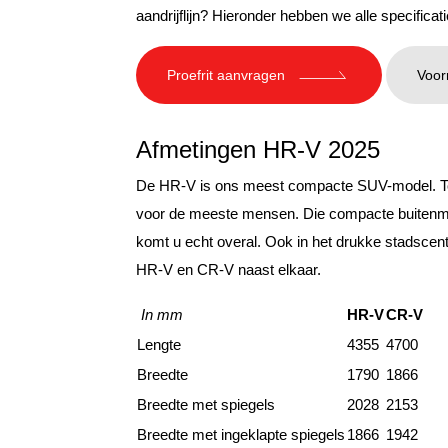
aandrijflijn? Hieronder hebben we alle specific
Proefrit aanvragen
Voor
Afmetingen HR-V 2025
De HR-V is ons meest compacte SUV-model. To
voor de meeste mensen. Die compacte buitenm
komt u echt overal. Ook in het drukke stadscen
HR-V en CR-V naast elkaar.
In mm
HR-V
CR-V
Lengte
4355
4700
Breedte
1790
1866
Breedte met spiegels
2028
2153
Breedte met ingeklapte spiegels
1866
1942